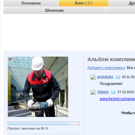
Основное
Блог
( 0 )
Др
Шпионаж
Альбом комплим
Добавить комплимент
. Все
artishoke
02.11.20
Поздравляю!
Yahoo!
27.12.2013 
www.fresher.ru/mana
Чтобы 
Портрет заполнен на 85 %